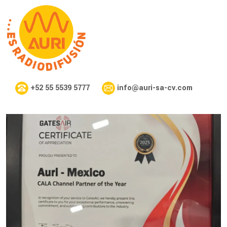
+52 55 5539 5777
info@auri-sa-cv.com