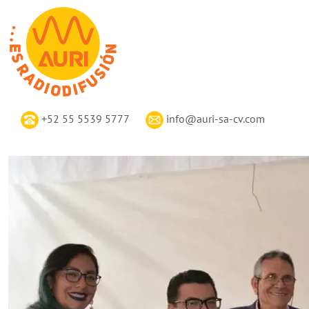
+52 55 5539 5777
info@auri-sa-cv.com