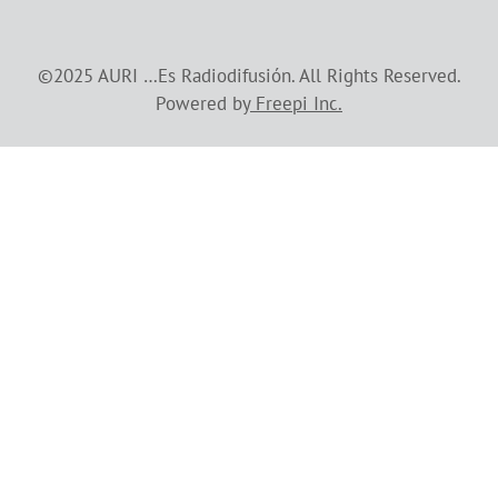
©2025 AURI …Es Radiodifusión. All Rights Reserved.
Powered by
Freepi Inc
.