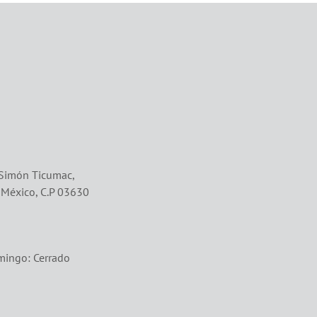
 Simón Ticumac,
e México, C.P 03630
mingo: Cerrado