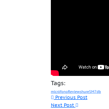
Tags:
micrófono
Review
shure
SM7db
Previous Post
Next Post