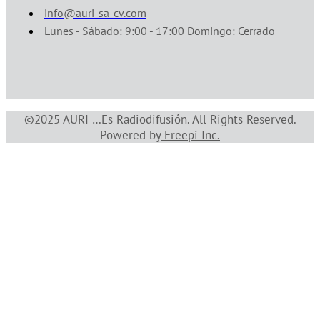
info@auri-sa-cv.com
Lunes - Sábado: 9:00 - 17:00 Domingo: Cerrado
©2025 AURI …Es Radiodifusión. All Rights Reserved.
Powered by
Freepi Inc
.