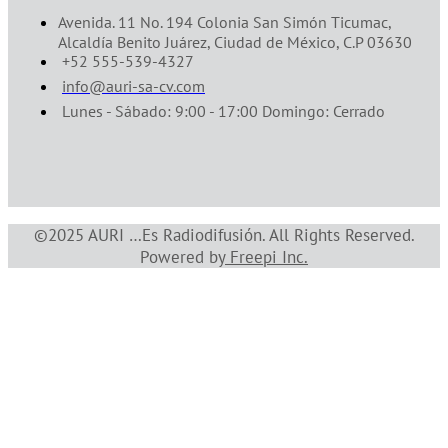
Avenida. 11 No. 194 Colonia San Simón Ticumac,
Alcaldía Benito Juárez, Ciudad de México, C.P 03630
+52 555-539-4327
info@auri-sa-cv.com
Lunes - Sábado: 9:00 - 17:00 Domingo: Cerrado
©2025 AURI …Es Radiodifusión. All Rights Reserved.
Powered by
Freepi Inc
.