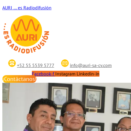
AURI … es Radiodifusión
+52 55 5539 5777
info@auri-sa-cv.com
Facebook-f
Instagram
Linkedin-in
¡Contáctanos!