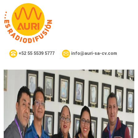
+52 55 5539 5777
info@auri-sa-cv.com